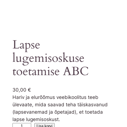
Lapse
lugemisoskuse
toetamise ABC
30,00
€
Hariv ja elurõõmus veebikoolitus teeb
ülevaate, mida saavad teha täiskasvanud
(lapsevanemad ja õpetajad), et toetada
lapse lugemisoskust.
L
Lisa korvi