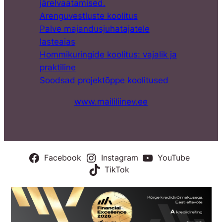
järelvaatamised.
Arenguvestluste koolitus
Palve majandusjuhatajatele
lasteaias
Hommikuringide koolitus: vajalik ja
praktiline
Soodsad projektõppe koolitused
www.maililiinev.ee
Facebook
Instagram
YouTube
TikTok