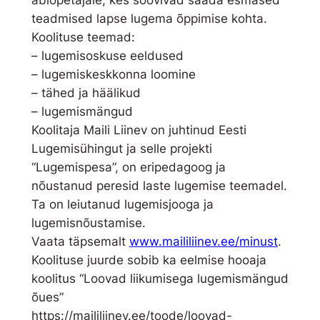
abiõpetajale, kes soovivad saada esmased
t
teadmised lapse lugema õppimise kohta.
o
Koolituse teemad:
e
– lugemisoskuse eeldused
t
– lugemiskeskkonna loomine
a
– tähed ja häälikud
m
– lugemismängud
i
Koolitaja Maili Liinev on juhtinud Eesti
s
Lugemisühingut ja selle projekti
e
“Lugemispesa”, on eripedagoog ja
A
nõustanud peresid laste lugemise teemadel.
B
Ta on leiutanud lugemisjooga ja
C
lugemisnõustamise.
k
Vaata täpsemalt
www.maililiinev.ee/minust
.
o
Koolituse juurde sobib ka eelmise hooaja
g
koolitus “Loovad liikumisega lugemismängud
u
õues”
s
https://maililiinev.ee/toode/loovad-