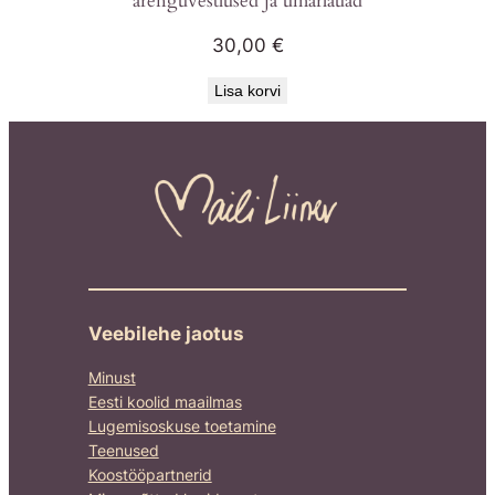
arenguvestlused ja ümarlauad
30,00
€
Lisa korvi
Veebilehe jaotus
Minust
Eesti koolid maailmas
Lugemisoskuse toetamine
Teenused
Koostööpartnerid