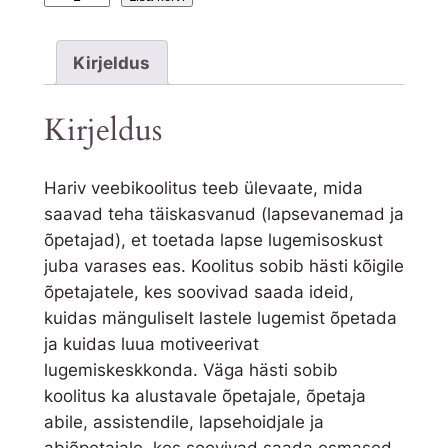
a
p
Kirjeldus
s
e
Kirjeldus
l
u
g
Hariv veebikoolitus teeb ülevaate, mida
e
saavad teha täiskasvanud (lapsevanemad ja
m
õpetajad), et toetada lapse lugemisoskust
i
juba varases eas. Koolitus sobib hästi kõigile
s
õpetajatele, kes soovivad saada ideid,
o
kuidas mänguliselt lastele lugemist õpetada
s
ja kuidas luua motiveerivat
k
lugemiskeskkonda. Väga hästi sobib
u
koolitus ka alustavale õpetajale, õpetaja
s
abile, assistendile, lapsehoidjale ja
e