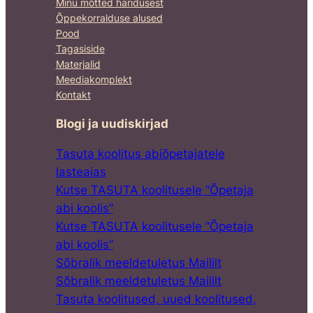
Minu mõtted haridusest
Õppekorralduse alused
Pood
Tagasiside
Materjalid
Meediakomplekt
Kontakt
Blogi ja uudiskirjad
Tasuta koolitus abiõpetajatele
lasteaias
Kutse TASUTA koolitusele “Õpetaja
abi koolis”
Kutse TASUTA koolitusele “Õpetaja
abi koolis”
Sõbralik meeldetuletus Maililt
Sõbralik meeldetuletus Maililt
Tasuta koolitused, uued koolitused,