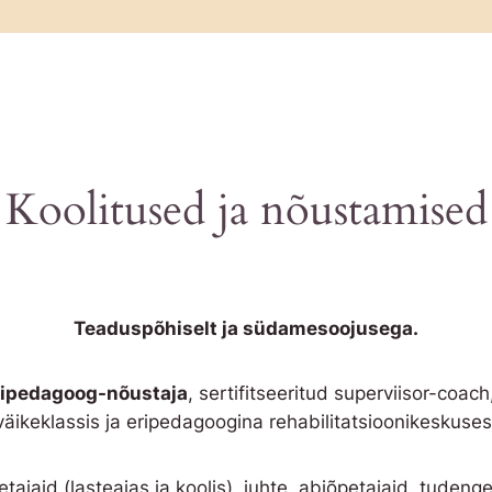
Koolitused ja nõustamised
Teaduspõhiselt ja südamesoojusega.
ripedagoog-nõustaja
, sertifitseeritud superviisor-coac
väikeklassis ja eripedagoogina rehabilitatsioonikeskuses
etajaid (lasteaias ja koolis), juhte, abiõpetajaid, tudengei