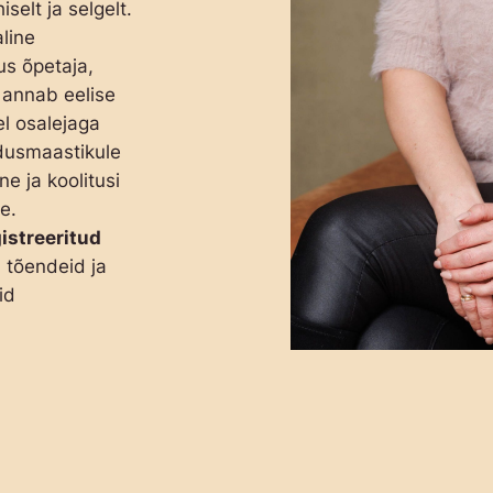
selt ja selgelt.
line
s õpetaja,
 annab eelise
el osalejaga
idusmaastikule
e ja koolitusi
le.
istreeritud
b tõendeid ja
id