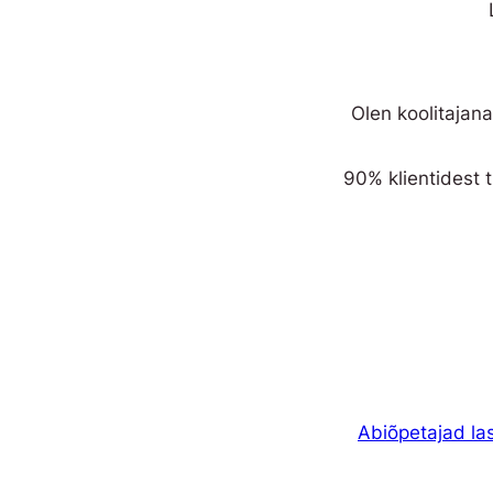
Olen koolitajana
90% klientidest 
Abiõpetajad las