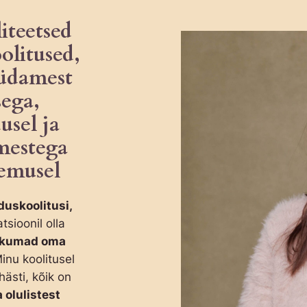
liteetsed
olitused,
südamest
sega,
usel ja
imestega
emusel
uskoolitusi,
sioonil olla
ikumad oma
Minu koolitusel
ästi, kõik on
 olulistest