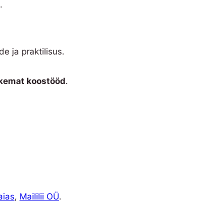
.
e ja praktilisus.
ikemat koostööd
.
aias
,
Maililii OÜ
.