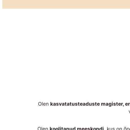
Olen
kasvatatusteaduste magister, e
Olen
koolitanud meeskondi
, kus on õp