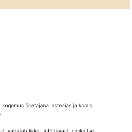
h, kogemus õpetajana lasteaias ja koolis,
.
d, vabatahtlikke, ilutöötajaid, riigikaitse