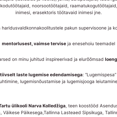
astekodutöötajaid, noorsootöötajaid, raamatukogutöötajai
inimesi, erasektoris töötavaid inimesi jne.
 haridusvaldkonnakoolitustele pakun supervisoone ja ko
mentorlusest, vaimse tervise
ja enesehoiu teemadel
rsed on minu juhitud inspireerivad ja elurõõmsad
loeng
tiivselt laste lugemise edendamisega
: “Lugemispesa” 
juhtimine, lugemisnõustamise ja lugemisjooga leiutamine
 Tartu ülikooli Narva Kolledžiga
, teen koostööd Asendu
, Väikese Päikesega,Tallinna Lasteaed Sipsikuga, Talli