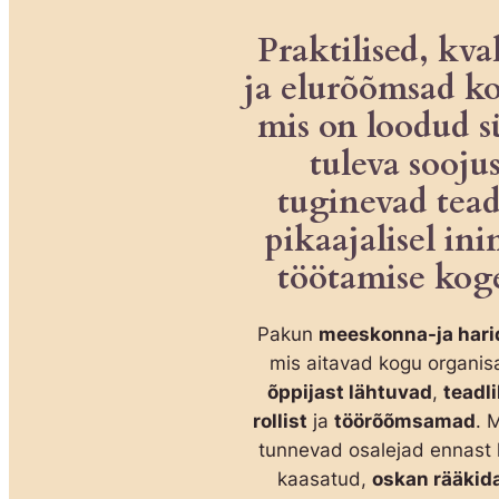
Praktilised, kva
ja elurõõmsad ko
mis on loodud 
tuleva sooju
tuginevad tead
pikaajalisel in
töötamise kog
Pakun
meeskonna-ja harid
mis aitavad kogu organisat
õppijast lähtuvad
,
teadl
rollist
ja
töörõõmsamad
. 
tunnevad osalejad ennast h
kaasatud,
oskan rääkida