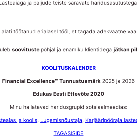
Lasteaiaga ja paljude teiste säravate haridusasutustega
 alati töötanud erialasel tööl, et tagada adekvaatne vaad
tuleb
soovituste
põhjal ja enamiku klientidega
jätkan p
KOOLITUSKALENDER
Financial Excellence™ Tunnustusmärk
2025 ja 2026
Edukas Eesti Ettevõte 2020
Minu hallatavad haridusgrupid sotsiaalmeedias:
teaias ja koolis
,
Lugemisnõustaja
,
Karjääripööraja laste
TAGASISIDE