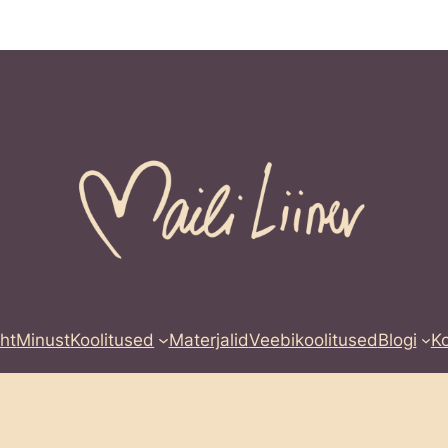
ht
Minust
Koolitused
Materjalid
Veebikoolitused
Blogi
K