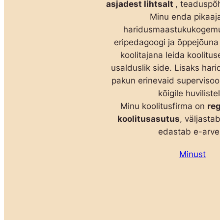
asjadest lihtsalt
, teaduspõhi
Minu enda pikaaja
haridusmaastukukogemu
eripedagoogi ja õppejõuna
koolitajana leida koolitus
usalduslik side. Lisaks har
pakun erinevaid supervisoon
kõigile huviliste
Minu koolitusfirma on
reg
koolitusasutus
, väljasta
edastab e-arve
Minust