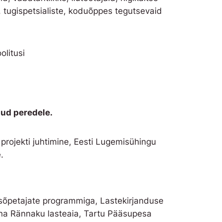
d, tugispetsialiste, koduõppes tegutsevaid
olitusi
ud peredele.
projekti juhtimine, Eesti Lugemisühingu
.
sõpetajate programmiga, Lastekirjanduse
nna Rännaku lasteaia, Tartu Pääsupesa