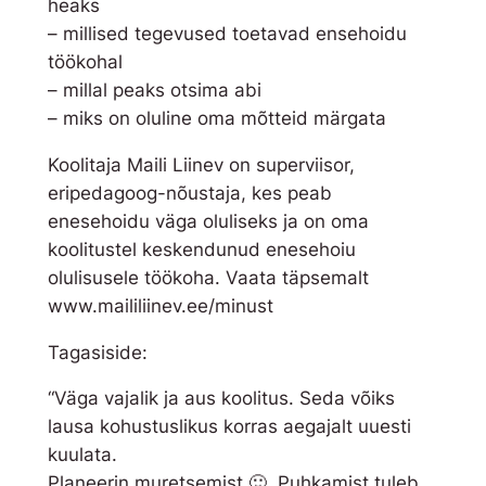
heaks
s
– millised tegevused toetavad ensehoidu
e
töökohal
h
– millal peaks otsima abi
o
– miks on oluline oma mõtteid märgata
i
Koolitaja Maili Liinev on superviisor,
d
eripedagoog-nõustaja, kes peab
t
enesehoidu väga oluliseks ja on oma
ö
koolitustel keskendunud enesehoiu
ö
olulisusele töökoha. Vaata täpsemalt
k
www.maililiinev.ee/minust
o
h
Tagasiside:
a
l
“Väga vajalik ja aus koolitus. Seda võiks
k
lausa kohustuslikus korras aegajalt uuesti
o
kuulata.
g
Planeerin muretsemist 🙂 Puhkamist tuleb