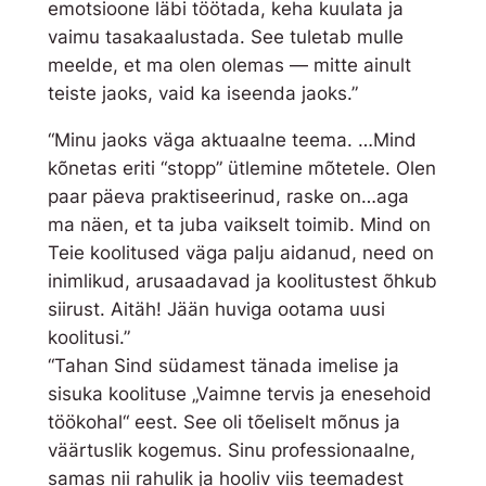
emotsioone läbi töötada, keha kuulata ja
vaimu tasakaalustada. See tuletab mulle
meelde, et ma olen olemas — mitte ainult
teiste jaoks, vaid ka iseenda jaoks.”
“Minu jaoks väga aktuaalne teema. …Mind
kõnetas eriti “stopp” ütlemine mõtetele. Olen
paar päeva praktiseerinud, raske on…aga
ma näen, et ta juba vaikselt toimib. Mind on
Teie koolitused väga palju aidanud, need on
inimlikud, arusaadavad ja koolitustest õhkub
siirust. Aitäh! Jään huviga ootama uusi
koolitusi.”
“Tahan Sind südamest tänada imelise ja
sisuka koolituse „Vaimne tervis ja enesehoid
töökohal“ eest. See oli tõeliselt mõnus ja
väärtuslik kogemus. Sinu professionaalne,
samas nii rahulik ja hooliv viis teemadest