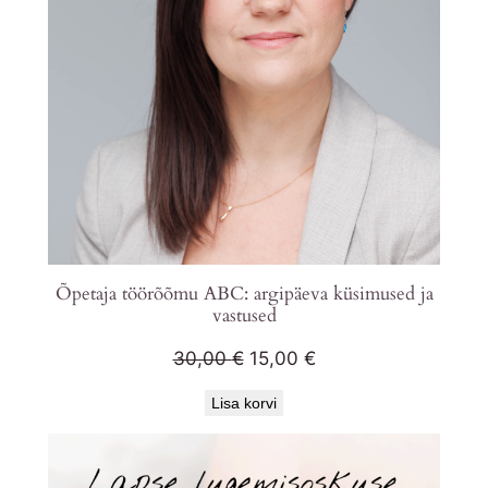
Õpetaja töörõõmu ABC: argipäeva küsimused ja
vastused
Algne
Praegune
30,00
€
15,00
€
hind
hind
Lisa korvi
oli:
on:
30,00 €.
15,00 €.