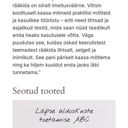
rääkida on siiralt imetlusväärne. Võtsin
koolituselt kaasa mitmeid praktilisi mõtteid
ja kasulikke tööriistu – eriti need lihtsad ja
asjalikud testid, mida saan nüüd teadlikult
enda heaks kasutusele võtta. Väga
puudutas see, kuidas oskad keerulistest
teemadest rääkida lihtsalt, selgelt ja
inimlikult. See pani päriselt kaasa mõtlema
ning ka hiljem kuuldut enda jaoks läbi
tunnetama.”
Seotud tooted