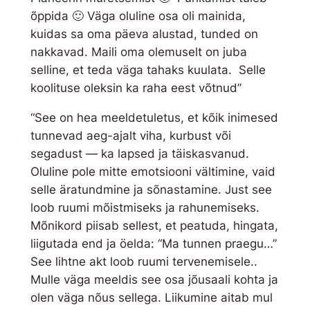
u
õppida 🙂 Väga oluline osa oli mainida,
s
kuidas sa oma päeva alustad, tunded on
nakkavad. Maili oma olemuselt on juba
selline, et teda väga tahaks kuulata. Selle
koolituse oleksin ka raha eest võtnud”
“See on hea meeldetuletus, et kõik inimesed
tunnevad aeg-ajalt viha, kurbust või
segadust — ka lapsed ja täiskasvanud.
Oluline pole mitte emotsiooni vältimine, vaid
selle äratundmine ja sõnastamine. Just see
loob ruumi mõistmiseks ja rahunemiseks.
Mõnikord piisab sellest, et peatuda, hingata,
liigutada end ja öelda:
“Ma tunnen praegu…”
See lihtne akt loob ruumi tervenemisele..
Mulle väga meeldis see osa jõusaali kohta ja
olen väga nõus sellega. Liikumine aitab mul