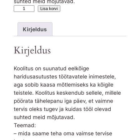
suhted meid mõjutavad.
V
Lisa korvi
a
i
Kirjeldus
m
n
Kirjeldus
e
t
e
Koolitus on suunatud eelkõige
r
haridusasutustes töötavatele inimestele,
v
aga sobib kaasa mõtlemiseks ka kõigile
i
teistele. Koolitus keskendub sellele, millele
s
pöörata tähelepanu iga päev, et vaimne
j
tervis oleks tugev ja kuidas tööl olevad
a
suhted meid mõjutavad.
e
Teemad:
n
– mida saame teha oma vaimse tervise
e