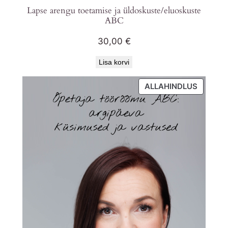
Lapse arengu toetamise ja üldoskuste/eluoskuste
ABC
30,00
€
Lisa korvi
SOODU
ALLAHINDLUS
TOODE