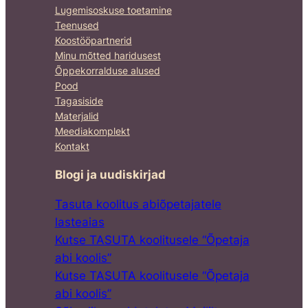
Lugemisoskuse toetamine
Teenused
Koostööpartnerid
Minu mõtted haridusest
Õppekorralduse alused
Pood
Tagasiside
Materjalid
Meediakomplekt
Kontakt
Blogi ja uudiskirjad
Tasuta koolitus abiõpetajatele
lasteaias
Kutse TASUTA koolitusele “Õpetaja
abi koolis”
Kutse TASUTA koolitusele “Õpetaja
abi koolis”