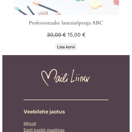
Professionaalse lasteaiaõpetaja ABC
Algne
Praegune
30,00
€
15,00
€
hind
hind
Lisa korvi
oli:
on:
30,00 €.
15,00 €.
Veebilehe jaotus
Minust
Eesti koolid maailmas