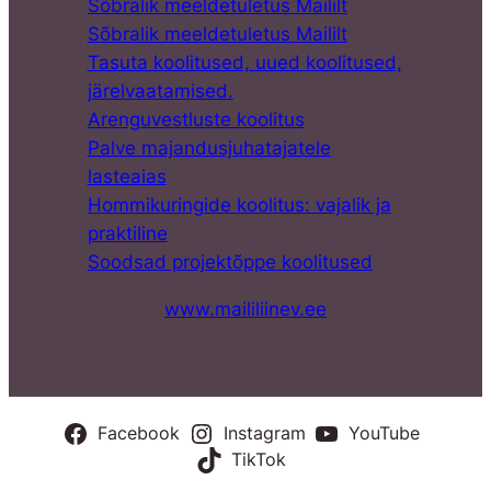
Sõbralik meeldetuletus Maililt
Sõbralik meeldetuletus Maililt
Tasuta koolitused, uued koolitused,
järelvaatamised.
Arenguvestluste koolitus
Palve majandusjuhatajatele
lasteaias
Hommikuringide koolitus: vajalik ja
praktiline
Soodsad projektõppe koolitused
www.maililiinev.ee
Facebook
Instagram
YouTube
TikTok