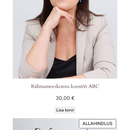
Rühmameeskonna koostöö ABC
30,00
€
Lisa korvi
SOODU
ALLAHINDLUS
TOODE