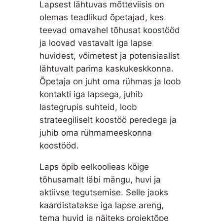
Lapsest lähtuvas mõtteviisis on
olemas teadlikud õpetajad, kes
teevad omavahel tõhusat koostööd
ja loovad vastavalt iga lapse
huvidest, võimetest ja potensiaalist
lähtuvalt parima kaskukeskkonna.
Õpetaja on juht oma rühmas ja loob
kontakti iga lapsega, juhib
lastegrupis suhteid, loob
strateegiliselt koostöö peredega ja
juhib oma rühmameeskonna
koostööd.
Laps õpib eelkoolieas kõige
tõhusamalt läbi mängu, huvi ja
aktiivse tegutsemise. Selle jaoks
kaardistatakse iga lapse areng,
tema huvid ja näiteks projektõpe