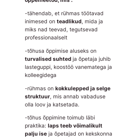
õppemeetod, mis :
-tähendab, et rühmas töötavad
inimesed on
teadlikud
, mida ja
miks nad teevad, tegutsevad
professionaalselt
-tõhusa õppimise aluseks on
turvalised
suhted
ja õpetaja juhib
lasteguppi, koostöö vanematega ja
kolleegidega
-rühmas on
kokkulepped
ja
selge
struktuur
, mis annab vabaduse
olla loov ja katsetada.
-tõhus õppimine toimub läbi
praktika:
laps
teeb
võimalikult
palju
ise
ja õpetajad on kekskonna