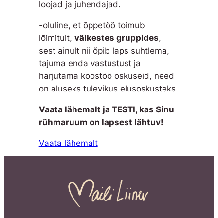
loojad ja juhendajad.
-oluline, et õppetöö toimub
lõimitult,
väikestes
gruppides
,
sest ainult nii õpib laps suhtlema,
tajuma enda vastustust ja
harjutama koostöö oskuseid, need
on aluseks tulevikus elusoskusteks
Vaata lähemalt ja TESTI, kas Sinu
rühmaruum on lapsest lähtuv!
Vaata lähemalt