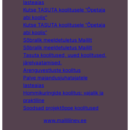
lasteaias
Kutse TASUTA koolitusele “Õpetaja
abi koolis”
Kutse TASUTA koolitusele “Õpetaja
abi koolis”
Sõbralik meeldetuletus Maililt
Sõbralik meeldetuletus Maililt
Tasuta koolitused, uued koolitused,
järelvaatamised.
Arenguvestluste koolitus
Palve majandusjuhatajatele
lasteaias
Hommikuringide koolitus: vajalik ja
praktiline
Soodsad projektõppe koolitused
www.maililiinev.ee