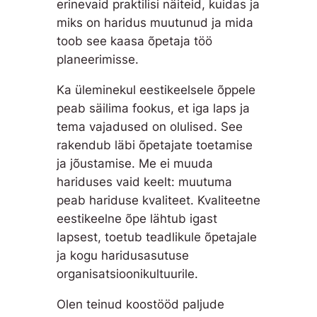
erinevaid praktilisi näiteid, kuidas ja
miks on haridus muutunud ja mida
toob see kaasa õpetaja töö
planeerimisse.
Ka üleminekul eestikeelsele õppele
peab säilima fookus, et iga laps ja
tema vajadused on olulised. See
rakendub läbi õpetajate toetamise
ja jõustamise. Me ei muuda
hariduses vaid keelt: muutuma
peab hariduse kvaliteet. Kvaliteetne
eestikeelne õpe lähtub igast
lapsest, toetub teadlikule õpetajale
ja kogu haridusasutuse
organisatsioonikultuurile.
Olen teinud koostööd paljude