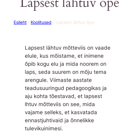
Lapsest lähtuv õpe
Esileht
/
Koolitused
/ Lapsest lähtuv õpe
Lapsest lähtuv mõtteviis on vaade
elule, kus mõistame, et inimene
õpib kogu elu ja mida noorem on
laps, seda suurem on mõju tema
arengule. Viimaste aastate
teadusuuringud pedagoogikas ja
aju kohta tõestavad, et lapsest
lhtuv mõtteviis on see, mida
vajame selleks, et kasvatada
ennastjuhtivaid ja õnnelikke
tulevikuinimesi.