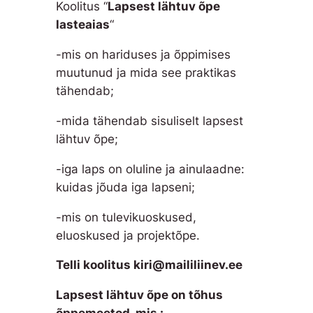
Koolitus “
Lapsest lähtuv õpe
lasteaias
“
-mis on hariduses ja õppimises
muutunud ja mida see praktikas
tähendab;
-mida tähendab sisuliselt lapsest
lähtuv õpe;
-iga laps on oluline ja ainulaadne:
kuidas jõuda iga lapseni;
-mis on tulevikuoskused,
eluoskused ja projektõpe.
Telli koolitus kiri@maililiinev.ee
Lapsest lähtuv õpe on tõhus