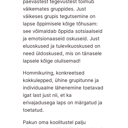
päevastest tegevustest toimub
väikemates gruppides. Just
väikeses grupis tegutsemine on
lapse õppimisele kõige tõhusam:
see võimaldab õppida sotsiaalseid
ja emotsionaaseid oskuseid. Just
eluoskused ja tulevikuoskused on
need üldoskused, mis on tänasele
lapsele kõige olulisemad!
Hommikuring, konkreetsed
kokkulepped, ühine grupitunne ja
individuaalne lähenemine toetavad
igat last just nii, et ka
erivajadusega laps on märgatud ja
toetatud.
Pakun oma koolitustel palju