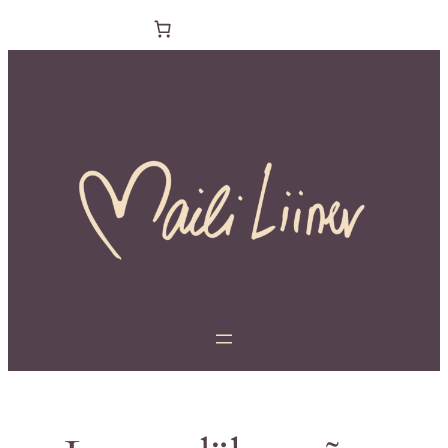
Liigu
sisu
juurde