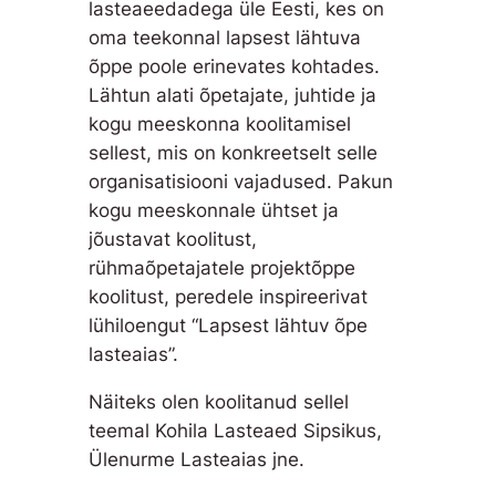
lasteaeedadega üle Eesti, kes on
oma teekonnal lapsest lähtuva
õppe poole erinevates kohtades.
Lähtun alati õpetajate, juhtide ja
kogu meeskonna koolitamisel
sellest, mis on konkreetselt selle
organisatisiooni vajadused. Pakun
kogu meeskonnale ühtset ja
jõustavat koolitust,
rühmaõpetajatele projektõppe
koolitust, peredele inspireerivat
lühiloengut “Lapsest lähtuv õpe
lasteaias”.
Näiteks olen koolitanud sellel
teemal Kohila Lasteaed Sipsikus,
Ülenurme Lasteaias jne.