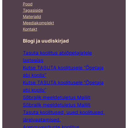
Pood
Tagasiside
Materjalid
Meediakomplekt
Kontakt
Blogi ja uudiskirjad
Tasuta koolitus abiõpetajatele
lasteaias
Kutse TASUTA koolitusele “Õpetaja
abi koolis”
Kutse TASUTA koolitusele “Õpetaja
abi koolis”
Sõbralik meeldetuletus Maililt
Sõbralik meeldetuletus Maililt
Tasuta koolitused, uued koolitused,
järelvaatamised.
Arenguvestluste koolitus