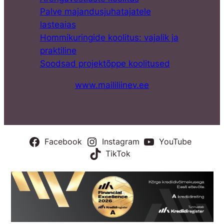
Palve majandusjuhatajatele
lasteaias
Hommikuringide koolitus: vajalik ja
praktiline
Soodsad projektõppe koolitused
www.maililiinev.ee
Facebook
Instagram
YouTube
TikTok