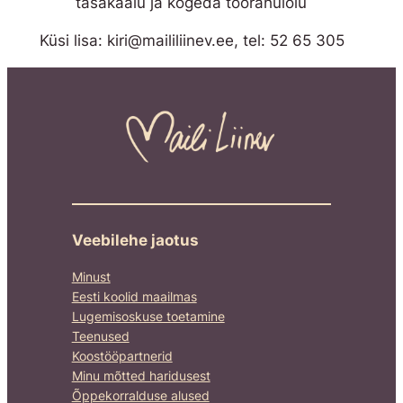
tasakaalu ja kogeda töörahulolu
Küsi lisa: kiri@maililiinev.ee, tel: 52 65 305
Veebilehe jaotus
Minust
Eesti koolid maailmas
Lugemisoskuse toetamine
Teenused
Koostööpartnerid
Minu mõtted haridusest
Õppekorralduse alused