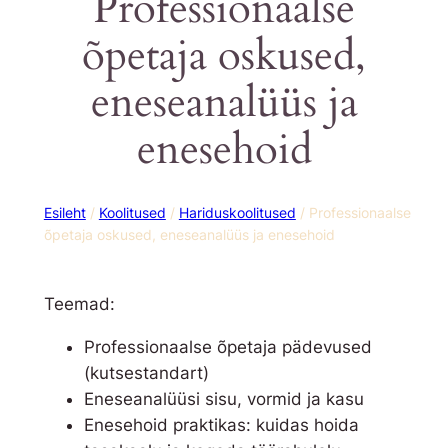
Professionaalse
õpetaja oskused,
eneseanalüüs ja
enesehoid
Esileht
/
Koolitused
/
Hariduskoolitused
/ Professionaalse
õpetaja oskused, eneseanalüüs ja enesehoid
Teemad:
Professionaalse õpetaja pädevused
(kutsestandart)
Eneseanalüüsi sisu, vormid ja kasu
Enesehoid praktikas: kuidas hoida