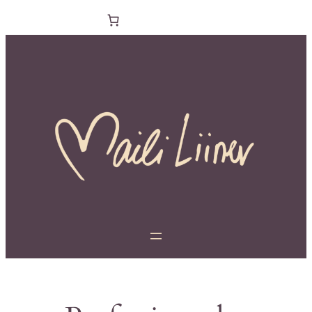
Liigu
sisu
juurde