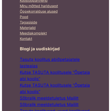
Koostööpartnerid
Minu mõtted haridusest
Õppekorralduse alused
Pood
Tagasiside
Materjalid
Meediakomplekt
Kontakt
Blogi ja uudiskirjad
Tasuta koolitus abiõpetajatele
lasteaias
Kutse TASUTA koolitusele “Õpetaja
abi koolis”
Kutse TASUTA koolitusele “Õpetaja
abi koolis”
Sõbralik meeldetuletus Maililt
Sõbralik meeldetuletus Maililt
Tasuta koolitused, uued koolitused,