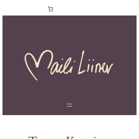
Liigu
sisu
juurde