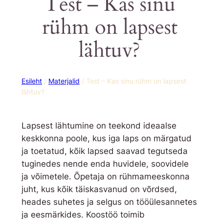
Test – Kas sinu
rühm on lapsest
lähtuv?
Esileht
/
Materjalid
/ Test – Kas sinu rühm on lapsest
lähtuv?
Lapsest lähtumine on teekond ideaalse
keskkonna poole, kus iga laps on märgatud
ja toetatud, kõik lapsed saavad tegutseda
tuginedes nende enda huvidele, soovidele
ja võimetele. Õpetaja on rühmameeskonna
juht, kus kõik täiskasvanud on võrdsed,
heades suhetes ja selgus on tööülesannetes
ja eesmärkides. Koostöö toimib