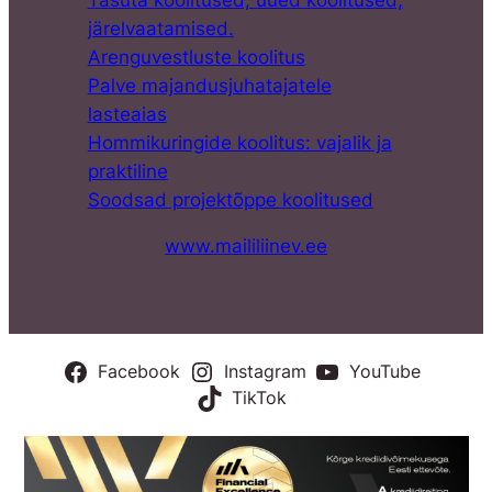
järelvaatamised.
Arenguvestluste koolitus
Palve majandusjuhatajatele
lasteaias
Hommikuringide koolitus: vajalik ja
praktiline
Soodsad projektõppe koolitused
www.maililiinev.ee
Facebook
Instagram
YouTube
TikTok